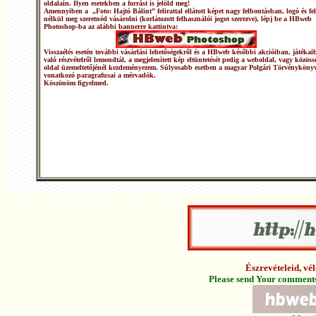
oldalain. Ilyen esetekben a forrást is jelöld meg!
Amennyiben a „Foto: Hajtó Bálint” felirattal ellátott képet nagy felbontásban, logó és fel
nélkül meg szeretnéd vásárolni (korlátozott felhasználói jogot szerezve), lépj be a HBweb
Photoshop-ba az alábbi bannerre kattintva:
Visszaélés esetén további vásárlási lehetőségekről és a HBweb későbbi akcióiban, játékai
való részvételről lemondtál, a megjelenített kép eltüntetését pedig a weboldal, vagy közöss
oldal üzemeltetőjénél kezdeményezem. Súlyosabb esetben a magyar Polgári Törvénykönyv
vonatkozó paragrafusai a mérvadók.
Köszönöm figyelmed.
Észrevételeid, v
Please send Your comments 