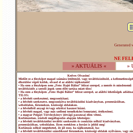
Generated w
NE FEL
» AKTUÁLIS «
»
Kedves Olvasóm!
Mielőtt ez a fényképet magad számára letöltenéd, vagy továbbközölnéd, a kellemetlensége
elkerülése végett kérlek, olvasd el az alábbi tájékoztatót!
• Ha ezen a fényképen nem „Foto: Hajtó Bálint” felirat szerepel, a mentés és mindenemű
továbbközlés a szerzői jogok szem előtt tartása miatt tilos!
• Ha ezen a fényképen „Foto: Hajtó Bálint” felirat szerepel, az alábbi lehetőségek adódna
TILOS:
• a felvételt szerkeszteni, megcsonkítani.
• a felvételt szerkesztve, megcsonkítva továbbközölni kiadványban, prezentációban,
weboldalon, fórumokon, közösségi oldalakon.
• a felvételből anyagi és/vagy erkölcsi hasznot húzni.
• a felvételt magad, vagy más szellemi termékeként bemutatni, értékesíteni.
• a magyar Polgári Törvénykönyv idevágó passzusai ellen véteni.
Korlátozottan, írásbeli megállapodás alapján lehetséges:
• a felvételt továbbközölni további szerkesztés és csonkítás nélkül kiadványban,
prezentációban, weboldalon. Ilyen esetekben a forrást is jelöld meg!
Korlátozás nélkül megteheted, de jól esne, ha tájékoztatnál, ha:
• a felvételt továbbközölni szándékozol fórumokon, közösségi oldalak nyílvános, vagy zár