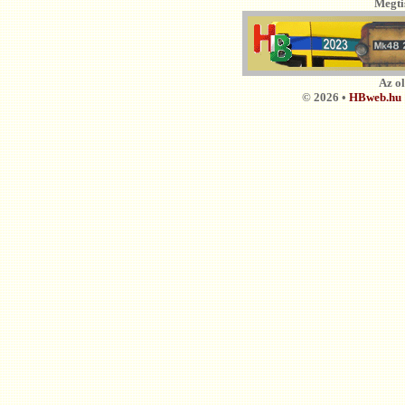
Megti
Az o
© 2026 •
HBweb.hu