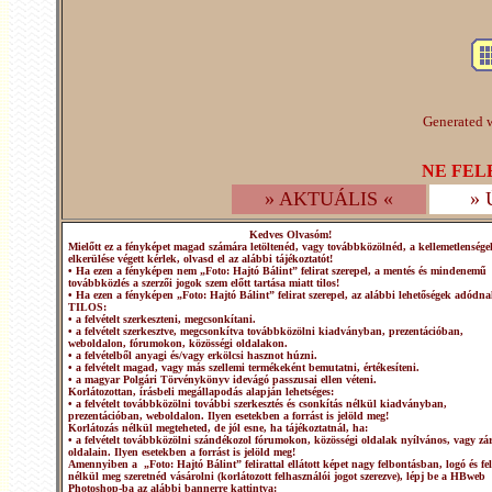
Generated w
NE FEL
» AKTUÁLIS «
»
Kedves Olvasóm!
Mielőtt ez a fényképet magad számára letöltenéd, vagy továbbközölnéd, a kellemetlensége
elkerülése végett kérlek, olvasd el az alábbi tájékoztatót!
• Ha ezen a fényképen nem „Foto: Hajtó Bálint” felirat szerepel, a mentés és mindenemű
továbbközlés a szerzői jogok szem előtt tartása miatt tilos!
• Ha ezen a fényképen „Foto: Hajtó Bálint” felirat szerepel, az alábbi lehetőségek adódna
TILOS:
• a felvételt szerkeszteni, megcsonkítani.
• a felvételt szerkesztve, megcsonkítva továbbközölni kiadványban, prezentációban,
weboldalon, fórumokon, közösségi oldalakon.
• a felvételből anyagi és/vagy erkölcsi hasznot húzni.
• a felvételt magad, vagy más szellemi termékeként bemutatni, értékesíteni.
• a magyar Polgári Törvénykönyv idevágó passzusai ellen véteni.
Korlátozottan, írásbeli megállapodás alapján lehetséges:
• a felvételt továbbközölni további szerkesztés és csonkítás nélkül kiadványban,
prezentációban, weboldalon. Ilyen esetekben a forrást is jelöld meg!
Korlátozás nélkül megteheted, de jól esne, ha tájékoztatnál, ha:
• a felvételt továbbközölni szándékozol fórumokon, közösségi oldalak nyílvános, vagy zár
oldalain. Ilyen esetekben a forrást is jelöld meg!
Amennyiben a „Foto: Hajtó Bálint” felirattal ellátott képet nagy felbontásban, logó és fel
nélkül meg szeretnéd vásárolni (korlátozott felhasználói jogot szerezve), lépj be a HBweb
Photoshop-ba az alábbi bannerre kattintva: