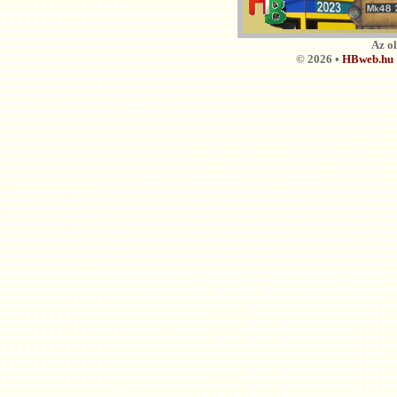
Az o
© 2026 •
HBweb.hu