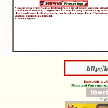
Visszaélés esetén további vásárlási lehetőségekről és a HBweb későbbi akcióiban, játékai
való részvételről lemondtál, a megjelenített kép eltüntetését pedig a weboldal, vagy közöss
oldal üzemeltetőjénél kezdeményezem. Súlyosabb esetben a magyar Polgári Törvénykönyv
vonatkozó paragrafusai a mérvadók.
Köszönöm figyelmed.
Észrevételeid, v
Please send Your comments 
Megti