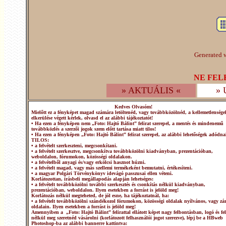
Generated w
NE FEL
» AKTUÁLIS «
»
Kedves Olvasóm!
Mielőtt ez a fényképet magad számára letöltenéd, vagy továbbközölnéd, a kellemetlensége
elkerülése végett kérlek, olvasd el az alábbi tájékoztatót!
• Ha ezen a fényképen nem „Foto: Hajtó Bálint” felirat szerepel, a mentés és mindenemű
továbbközlés a szerzői jogok szem előtt tartása miatt tilos!
• Ha ezen a fényképen „Foto: Hajtó Bálint” felirat szerepel, az alábbi lehetőségek adódna
TILOS:
• a felvételt szerkeszteni, megcsonkítani.
• a felvételt szerkesztve, megcsonkítva továbbközölni kiadványban, prezentációban,
weboldalon, fórumokon, közösségi oldalakon.
• a felvételből anyagi és/vagy erkölcsi hasznot húzni.
• a felvételt magad, vagy más szellemi termékeként bemutatni, értékesíteni.
• a magyar Polgári Törvénykönyv idevágó passzusai ellen véteni.
Korlátozottan, írásbeli megállapodás alapján lehetséges:
• a felvételt továbbközölni további szerkesztés és csonkítás nélkül kiadványban,
prezentációban, weboldalon. Ilyen esetekben a forrást is jelöld meg!
Korlátozás nélkül megteheted, de jól esne, ha tájékoztatnál, ha:
• a felvételt továbbközölni szándékozol fórumokon, közösségi oldalak nyílvános, vagy zár
oldalain. Ilyen esetekben a forrást is jelöld meg!
Amennyiben a „Foto: Hajtó Bálint” felirattal ellátott képet nagy felbontásban, logó és fel
nélkül meg szeretnéd vásárolni (korlátozott felhasználói jogot szerezve), lépj be a HBweb
Photoshop-ba az alábbi bannerre kattintva: