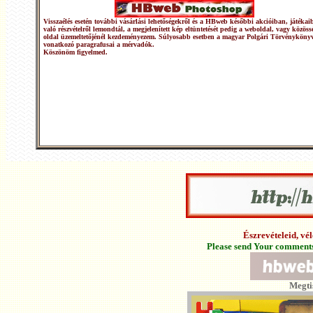
Visszaélés esetén további vásárlási lehetőségekről és a HBweb későbbi akcióiban, játékai
való részvételről lemondtál, a megjelenített kép eltüntetését pedig a weboldal, vagy közöss
oldal üzemeltetőjénél kezdeményezem. Súlyosabb esetben a magyar Polgári Törvénykönyv
vonatkozó paragrafusai a mérvadók.
Köszönöm figyelmed.
Észrevételeid, v
Please send Your comments 
Megti