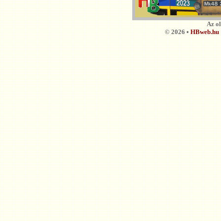
Az o
© 2026 •
HBweb.hu