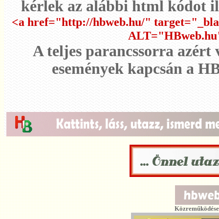
kérlek az alábbi html kódot i
<a href="http://hbweb.hu/" target="_b
ALT="HBweb.hu
A teljes parancssorra azért
események kapcsán a H
Közreműködésed