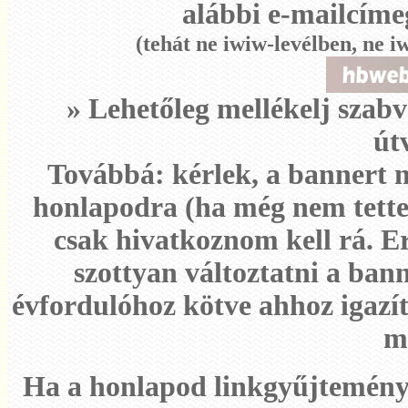
alábbi e-mailcíme
(tehát ne iwiw-levélben, ne 
» Lehetőleg mellékelj szab
út
Továbbá: kérlek, a bannert ne
honlapodra (ha még nem tette
csak hivatkoznom kell rá. E
szottyan változtatni a ban
évfordulóhoz kötve ahhoz igazí
m
Ha a honlapod linkgyűjtemény