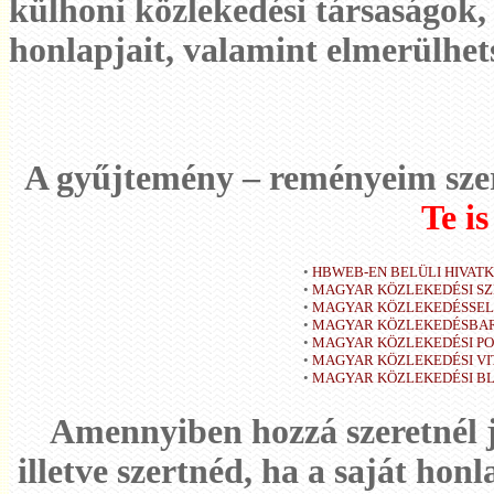
külhoni közlekedési társaságok, 
honlapjait, valamint elmerülhe
A gyűjtemény – reményeim sze
Te i
•
HBWEB-EN BELÜLI HIVAT
•
MAGYAR KÖZLEKEDÉSI SZ
•
MAGYAR KÖZLEKEDÉSSEL
•
MAGYAR KÖZLEKEDÉSBA
•
MAGYAR KÖZLEKEDÉSI PO
•
MAGYAR KÖZLEKEDÉSI V
•
MAGYAR KÖZLEKEDÉSI B
Amennyiben hozzá szeretnél j
illetve szertnéd, ha a saját hon