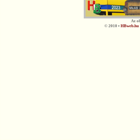
Az o
© 2010 •
HBweb.hu