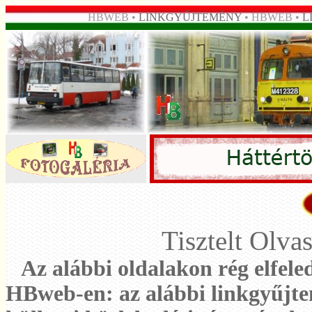
HBWEB •
LINKGYŰJTEMÉNY
• HBWEB •
L
Tisztelt Olv
Az alábbi oldalakon rég elfele
HBweb-en: az alábbi linkgyűjte